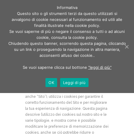
Informativa
Questo sito o gli strumenti terzi da questo utilizzati si
avvalgono di cookie necessari al funzionamento ed utili alle
finalità illustrate nella cookie policy.
Se vuoi saperne di più o negare il consenso a tutti o ad alcuni
cookie, consulta la cookie policy.
Chiudendo questo banner, scorrendo questa pagina, cliccando
Cookies policy
su un link o proseguendo la navigazione in altra maniera,
acconsenti all’uso dei cookie..
Home
Cookies policy
Se vuoi saperne clicca sul bottone
"leggi di più"
OK
Leggi di più
COOKIE
Il sito web
www.otticapassuello.it
(di seguito
anche “Sito”), utilizza i cookies per garantire il
corretto funzionamento del Sito e per migliorare
la tua esperienza di navigazione. Questa pagina
descrive l’utilizzo dei cookies sul nostro sito e le
varie tipologie, e mostra come è possibile
modificare le preferenze di memorizzazione dei
cookies, anche se ciò potrebbe ridurre o