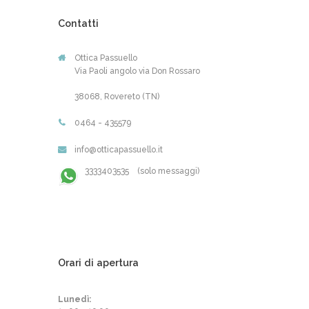
Contatti
Ottica Passuello
Via Paoli angolo via Don Rossaro
38068, Rovereto (TN)
0464 - 435579
info@otticapassuello.it
3333403535 (solo messaggi)
Orari di apertura
Lunedì: