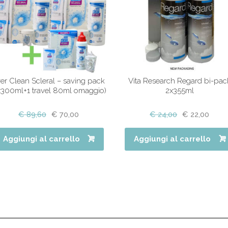
er Clean Scleral – saving pack
Vita Research Regard bi-pac
x300ml+1 travel 80ml omaggio)
2x355ml
€
89,60
€
70,00
€
24,00
€
22,00
Aggiungi al carrello
Aggiungi al carrello