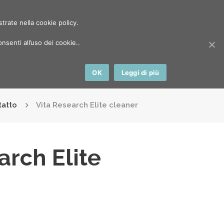
4 435579
Login
(0)
-
€ 0,00
strate nella cookie policy.
senti all’uso dei cookie..
mo
Dove siamo
Contatti
Shop
OK
Leggi di più
tatto
Vita Research Elite cleaner
arch Elite