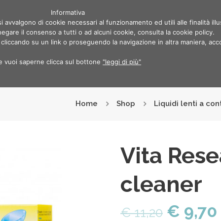
ro in sede GRATIS | Hai bisogno di aiuto? Chiama 046
Informativa
i avvalgono di cookie necessari al funzionamento ed utili alle finalità illu
egare il consenso a tutti o ad alcuni cookie, consulta la cookie policy.
iccando su un link o proseguendo la navigazione in altra maniera, accon
one miopia
Servizi
Benessere Visivo
News
Chi Sia
e vuoi saperne clicca sul bottone
"leggi di più"
Home
Shop
Liquidi lenti a con
Vita Rese
cleaner
€
9,70
€
11,20