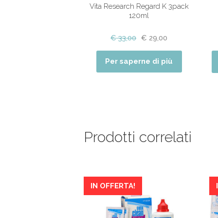
Vita Research Regard K 3pack
120ml
€
33,00
€
29,00
Per saperne di più
Prodotti correlati
IN OFFERTA!