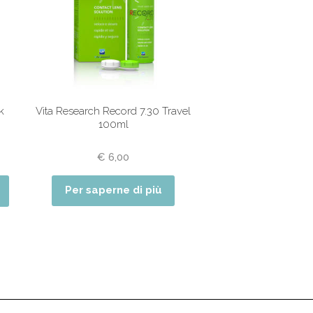
k
Vita Research Record 7.30 Travel
100ml
€
6,00
Per saperne di più