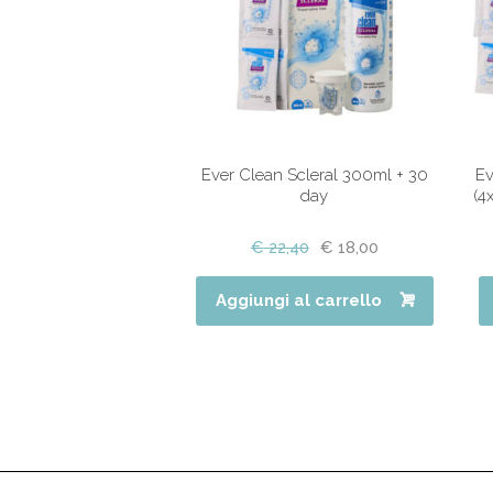
Ever Clean Scleral 300ml + 30
Ev
day
(4
€
22,40
€
18,00
Aggiungi al carrello