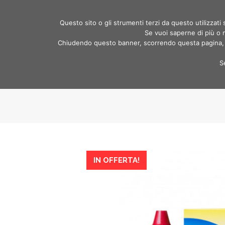
Spedizione GRATIS da 99€ | Riti
Questo sito o gli strumenti terzi da questo utilizzati s
Se vuoi saperne di più o n
Chiudendo questo banner, scorrendo questa pagina, cl
Prevenzi
S
IN OFFERTA!