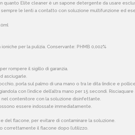
i in quanto Elite cleaner è un sapone detergente da usare esclu
e sempre le lenti a contatto con soluzione multifunzione ed eseg
40ml
n ioniche per la pulizia. Conservante: PHMB 0,002%
per rompere il sigillo di garanzia.
d asciugarle.
occhio, porla sul palmo di una mano o tra le dita (indice e pol
ndola con l’indice dell’altra mano per 15 secondi. Risciaquar
i nel contenitore con la soluzione disinfettante.
i possono essere indossate immediatamente.
 del flacone, per evitare di contaminare la soluzione.
o correttamente il flacone dopo l’utilizzo.