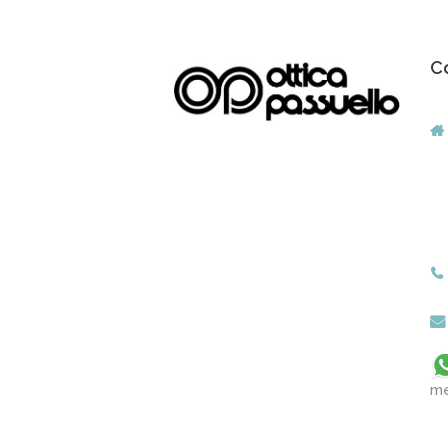
Co
me