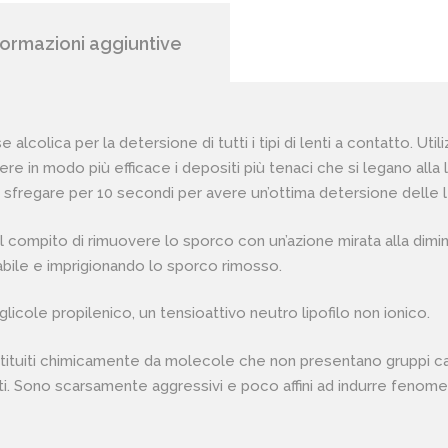
formazioni aggiuntive
alcolica per la detersione di tutti i tipi di lenti a contatto. Ut
e in modo più efficace i depositi più tenaci che si legano alla l
sfregare per 10 secondi per avere un’ottima detersione delle lent
o il compito di rimuovere lo sporco con un’azione mirata alla dim
abile e imprigionando lo sporco rimosso.
 glicole propilenico, un tensioattivo neutro lipofilo non ionico.
stituiti chimicamente da molecole che non presentano gruppi carich
ti. Sono scarsamente aggressivi e poco affini ad indurre fenomeni a