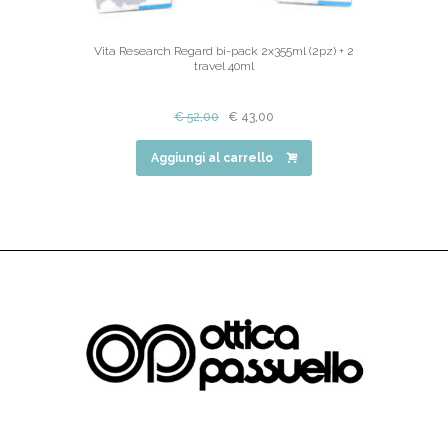
Vita Research Regard bi-pack 2x355ml (2pz) + 2
travel 40ml
€
52,00
€
43,00
Aggiungi al carrello