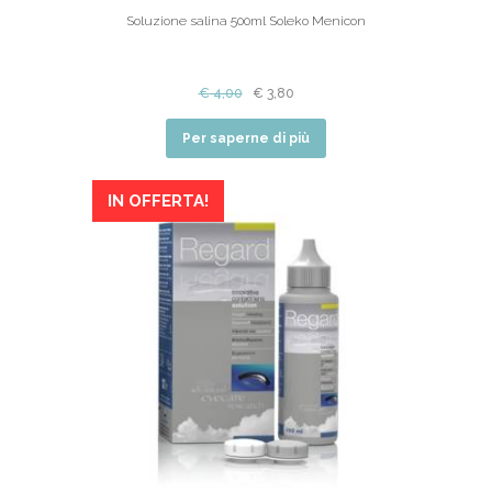
Soluzione salina 500ml Soleko Menicon
€
4,00
€
3,80
Per saperne di più
IN OFFERTA!