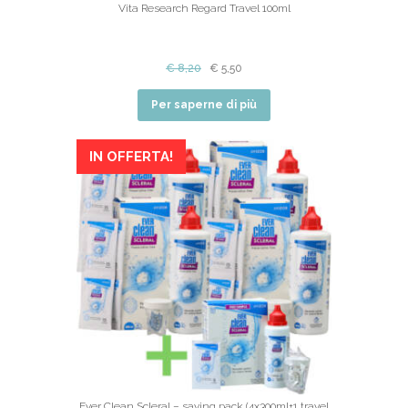
Vita Research Regard Travel 100ml
€
8,20
€
5,50
Per saperne di più
IN OFFERTA!
Ever Clean Scleral – saving pack (4x300ml+1 travel