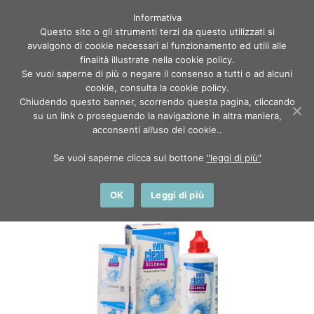
Informativa
Questo sito o gli strumenti terzi da questo utilizzati si
avvalgono di cookie necessari al funzionamento ed utili alle
finalità illustrate nella cookie policy.
Se vuoi saperne di più o negare il consenso a tutti o ad alcuni
cookie, consulta la cookie policy.
Chiudendo questo banner, scorrendo questa pagina, cliccando
Home
Shop
su un link o proseguendo la navigazione in altra maniera,
Liquidi lenti a contatto
acconsenti all’uso dei cookie..
Ever Clean Scleral 300ml + 30 day
Se vuoi saperne clicca sul bottone
"leggi di più"
OK
Leggi di più
IN OFFERTA!