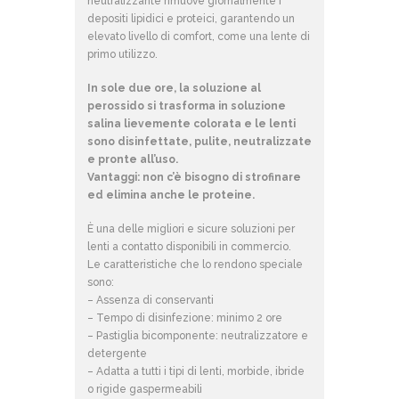
neutralizzante rimuove giornalmente i
depositi lipidici e proteici, garantendo un
elevato livello di comfort, come una lente di
primo utilizzo.
In sole due ore, la soluzione al
perossido si trasforma in soluzione
salina lievemente colorata e le lenti
sono disinfettate, pulite, neutralizzate
e pronte all’uso.
Vantaggi: non c’è bisogno di strofinare
ed elimina anche le proteine.
È una delle migliori e sicure soluzioni per
lenti a contatto disponibili in commercio.
Le caratteristiche che lo rendono speciale
sono:
– Assenza di conservanti
– Tempo di disinfezione: minimo 2 ore
– Pastiglia bicomponente: neutralizzatore e
detergente
– Adatta a tutti i tipi di lenti, morbide, ibride
o rigide gaspermeabili