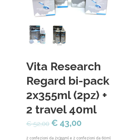
Vita Research
Regard bi-pack
2x355ml (2pz) +
2 travel 40ml
€
43,00
€
52,00
2 confezioni da 2x355ml e 2 confezioni da 60ml