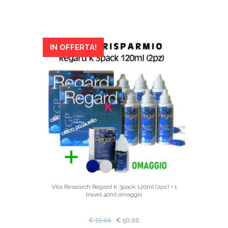
IN OFFERTA!
Vita Research Regard K 3pack 120ml (2pz) + 1
travel 40ml omaggio
€
72,00
€
50,00