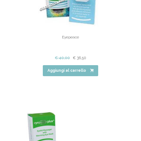
Eyepeace
€
40,00
€
36,50
Aggiungi al carrello