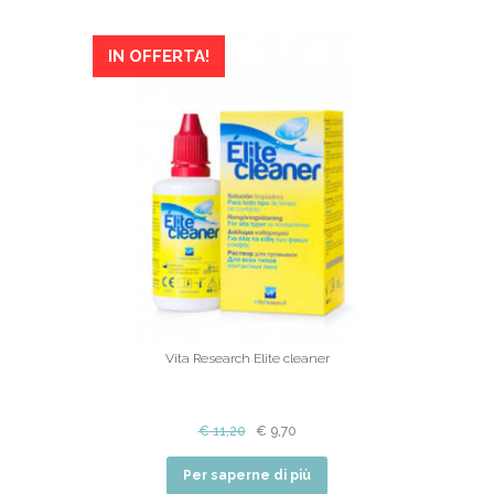
IN OFFERTA!
Vita Research Elite cleaner
€
11,20
€
9,70
Per saperne di più