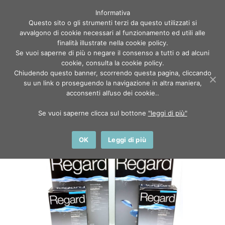
Informativa
Questo sito o gli strumenti terzi da questo utilizzati si
avvalgono di cookie necessari al funzionamento ed utili alle
finalità illustrate nella cookie policy.
Se vuoi saperne di più o negare il consenso a tutti o ad alcuni
cookie, consulta la cookie policy.
Chiudendo questo banner, scorrendo questa pagina, cliccando
Home
Shop
su un link o proseguendo la navigazione in altra maniera,
Liquidi lenti a contatto
acconsenti all’uso dei cookie..
Vita Research Regard bi-pack 2x355ml (2pz) + 2...
Se vuoi saperne clicca sul bottone
"leggi di più"
OK
Leggi di più
IN OFFERTA!