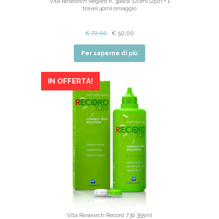
Vita Research Regard K 3pack 120ml (2pz) + 1
travel 40ml omaggio
€
72,00
€
50,00
Per saperne di più
IN OFFERTA!
Vita Research Record 7.30 355ml