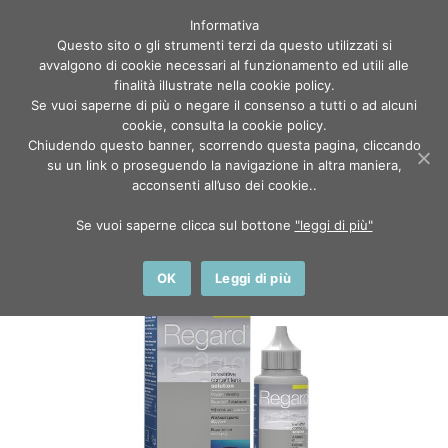
Informativa
Questo sito o gli strumenti terzi da questo utilizzati si
avvalgono di cookie necessari al funzionamento ed utili alle
finalità illustrate nella cookie policy.
Se vuoi saperne di più o negare il consenso a tutti o ad alcuni
cookie, consulta la cookie policy.
Chiudendo questo banner, scorrendo questa pagina, cliccando
Home
Shop
su un link o proseguendo la navigazione in altra maniera,
Liquidi lenti a contatto
acconsenti all’uso dei cookie..
Vita Research Regard Travel 100ml
Se vuoi saperne clicca sul bottone
"leggi di più"
OK
Leggi di più
IN OFFERTA!