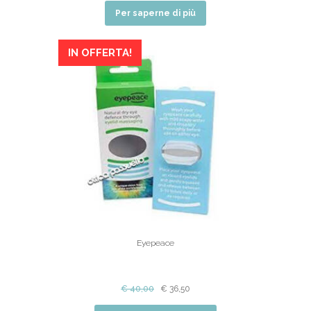
Per saperne di più
IN OFFERTA!
Eyepeace
€
40,00
€
36,50