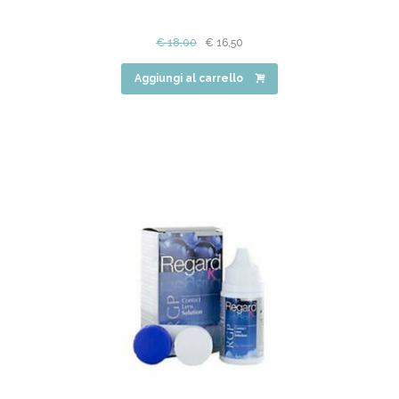
€
18,00
€
16,50
Aggiungi al carrello