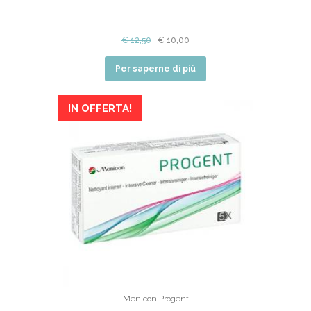
€
12,50
€
10,00
Per saperne di più
IN OFFERTA!
Menicon Progent