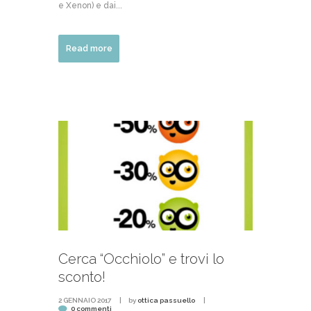
e Xenon) e dai...
Read more
Cerca “Occhiolo” e trovi lo
sconto!
2 GENNAIO 2017
by
ottica passuello
0 commenti