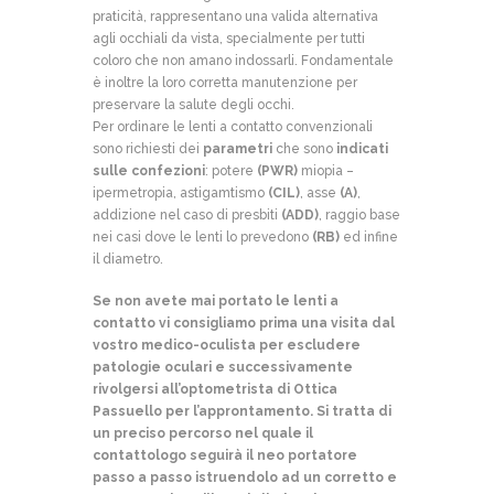
praticità, rappresentano una valida alternativa
agli occhiali da vista, specialmente per tutti
coloro che non amano indossarli. Fondamentale
è inoltre la loro corretta manutenzione per
preservare la salute degli occhi.
Per ordinare le lenti a contatto convenzionali
sono richiesti dei
parametri
che sono
indicati
sulle confezioni
: potere
(PWR)
miopia –
ipermetropia, astigamtismo
(CIL)
, asse
(A)
,
addizione nel caso di presbiti
(ADD)
, raggio base
nei casi dove le lenti lo prevedono
(RB)
ed infine
il diametro.
Se non avete mai portato le lenti a
contatto vi consigliamo prima una visita dal
vostro medico-oculista per escludere
patologie oculari e successivamente
rivolgersi all’optometrista di Ottica
Passuello per l’approntamento. Si tratta di
un preciso percorso nel quale il
contattologo seguirà il neo portatore
passo a passo istruendolo ad un corretto e