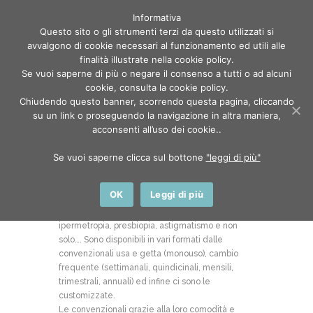
Informativa
Questo sito o gli strumenti terzi da questo utilizzati si
avvalgono di cookie necessari al funzionamento ed utili alle
finalità illustrate nella cookie policy.
Se vuoi saperne di più o negare il consenso a tutti o ad alcuni
cookie, consulta la cookie policy.
Chiudendo questo banner, scorrendo questa pagina, cliccando
Lenti a contatto
su un link o proseguendo la navigazione in altra maniera,
acconsenti all’uso dei cookie..
Home
Shop
Lenti a contatto
Se vuoi saperne clicca sul bottone
"leggi di più"
OK
Leggi di più
Le lenti a contatto sono un presidio medico per
la correzione di difetti visivi quali miopia,
ipermetropia, presbiopia, astigmatismo e non
solo…. Sono disponibili in vari formati dalle
convenzionali usa e getta (monouso), cambio
frequente (settimanali, quindicinali, mensili,
trimestrali, annuali) ed infine ci sono le
customizzate.
Le convenzionali grazie alla loro comodità e