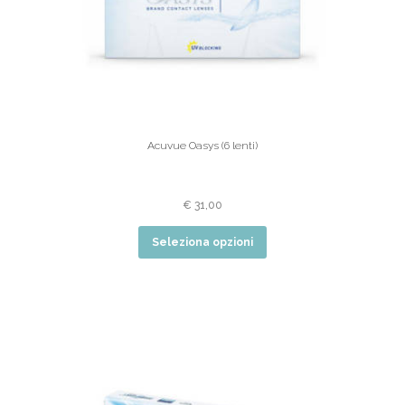
Acuvue Oasys (6 lenti)
€
31,00
Seleziona opzioni