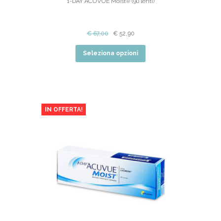
1-DAY ACUVUE Moist® (90 lenti)
€
67,00
€
52,90
Seleziona opzioni
IN OFFERTA!