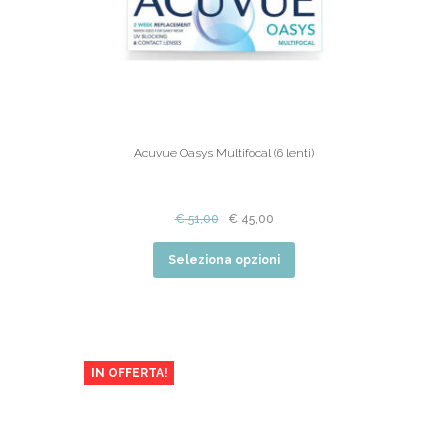
Acuvue Oasys Multifocal (6 lenti)
€
51,00
€
45,00
Seleziona opzioni
IN OFFERTA!