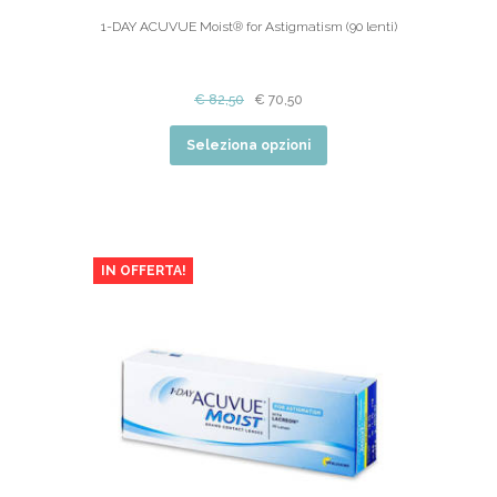
1-DAY ACUVUE Moist® for Astigmatism (90 lenti)
€
82,50
€
70,50
Seleziona opzioni
IN OFFERTA!