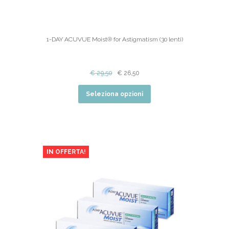
1-DAY ACUVUE Moist® for Astigmatism (30 lenti)
€
29,50
€
26,50
Seleziona opzioni
IN OFFERTA!