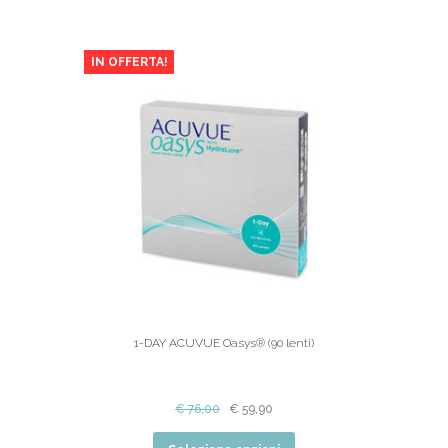
IN OFFERTA!
1-DAY ACUVUE Oasys® (90 lenti)
€
76,00
€
59,90