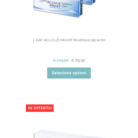
1-DAY ACUVUE Moist® Multifocal (90 lenti)
€
105,50
€
89,90
Seleziona opzioni
IN OFFERTA!