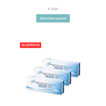
€
29,50
Seleziona opzioni
IN OFFERTA!