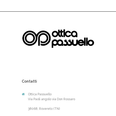
Contatti
Ottica Passuello
Via Paoli angolo via Don Rossaro
38068, Rovereto (TN)