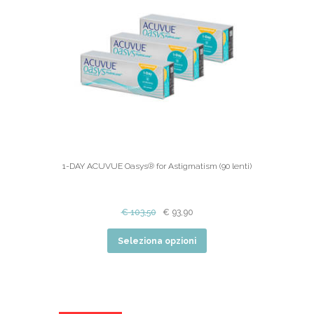
1-DAY ACUVUE Oasys® for Astigmatism (90 lenti)
€
103,50
€
93,90
Seleziona opzioni