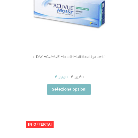
1-DAY ACUVUE Moist® Multifocal (30 lenti)
€
39,50
€
35,60
Seleziona opzioni
IN OFFERTA!