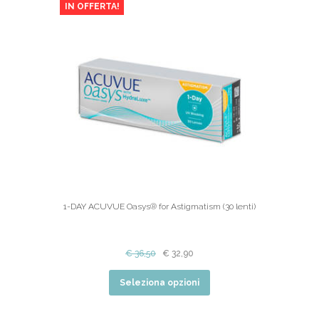
IN OFFERTA!
1-DAY ACUVUE Oasys® for Astigmatism (30 lenti)
€
36,50
€
32,90
Seleziona opzioni