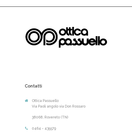
Contatti
Ottica Passuello
Via Paoli angolo via Don Rossaro
38068, Rovereto (TN)
0464 - 435579